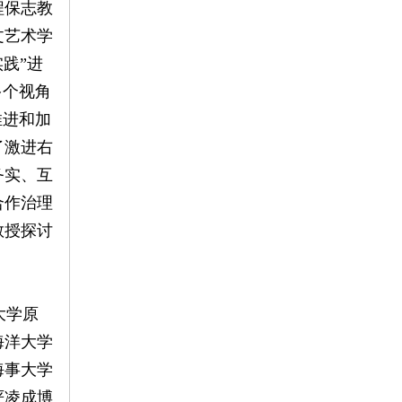
程保志教
文艺术学
践”进
多个视角
推进和加
了激进右
务实、互
合作治理
教授探讨
大学原
海洋大学
海事大学
严凌成博