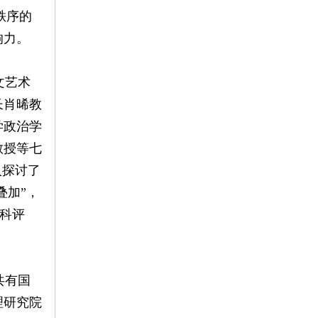
秩序的
响力。
文艺术
长肖晞教
学政治学
教授等七
入探讨了
叠加”，
学科评
共有国
理研究院