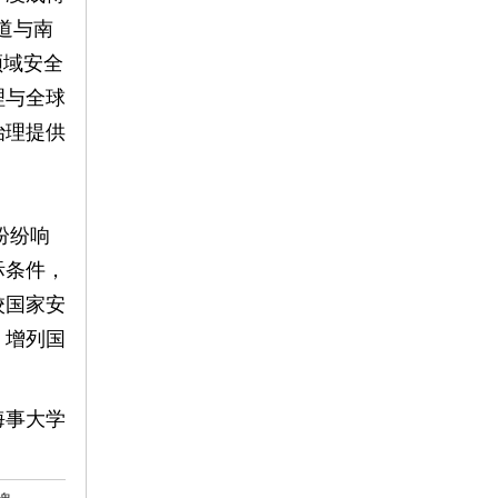
道与南
领域安全
理与全球
治理提供
纷纷响
际条件，
校国家安
，增列国
海事大学