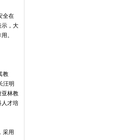
安全在
表示，大
作用。
其教
长汪明
唐亚林教
科人才培
，采用