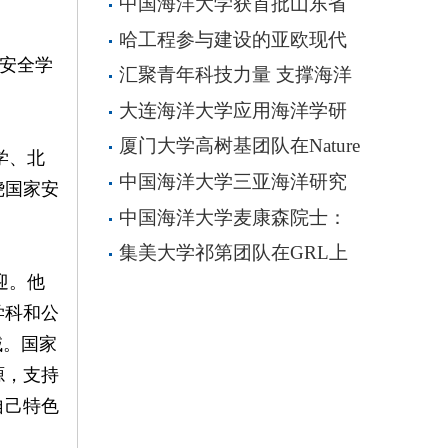
中国海洋大学获首批山东省
发展研究院与青岛市经济发展研
科教融合协同育人联合体立项建
哈工程参与建设的亚欧现代
究院战略合作协议签约仪式举行
设
安全学
海洋产业技术及装备研究院启动
汇聚青年科技力量 支撑海洋
科技发展未来 200余位学者共聚
大连海洋大学应用海洋学研
推动海洋命运共同体建设
究所获批组建辽宁省海洋实时预
厦门大学高树基团队在Nature
学、北
警重点实验室、共建高分辨率对
Geoscience上发表成果揭示海洋
中国海洋大学三亚海洋研究
绕国家安
地观测系统辽宁海洋资源环境研
生物泵调控的碳、氮复合气候效
院国家级科研项目立项取得重大
中国海洋大学麦康森院士：
究应用中心
应
突破
“国信1号”突破六大关键技术！
集美大学祁第团队在GRL上
迎。他
发表成果揭示西北太平洋人为碳
加速累积与酸化加剧
学科和公
域。国家
源，支持
自己特色