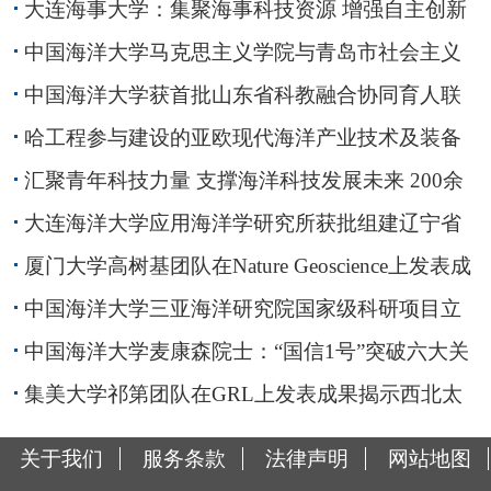
大连海事大学：集聚海事科技资源 增强自主创新
能力
中国海洋大学马克思主义学院与青岛市社会主义
学院、海洋发展研究院与青岛市经济发展研究院战
中国海洋大学获首批山东省科教融合协同育人联
略合作协议签约仪式举行
合体立项建设
哈工程参与建设的亚欧现代海洋产业技术及装备
研究院启动
汇聚青年科技力量 支撑海洋科技发展未来 200余
位学者共聚推动海洋命运共同体建设
大连海洋大学应用海洋学研究所获批组建辽宁省
海洋实时预警重点实验室、共建高分辨率对地观测
厦门大学高树基团队在Nature Geoscience上发表成
系统辽宁海洋资源环境研究应用中心
果揭示海洋生物泵调控的碳、氮复合气候效应
中国海洋大学三亚海洋研究院国家级科研项目立
项取得重大突破
中国海洋大学麦康森院士：“国信1号”突破六大关
键技术！
集美大学祁第团队在GRL上发表成果揭示西北太
平洋人为碳加速累积与酸化加剧
关于我们
服务条款
法律声明
网站地图