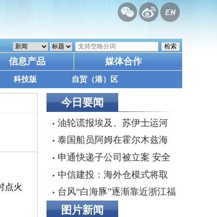
信息产品
媒体合作
科技版
自贸（港）区
今日要闻
油轮谎报埃及、苏伊士运河
为目的港，掩盖沙特红海装货行
泰国船员阿姆在霍尔木兹海
动
峡遭枪击身亡 遗体运抵家乡
申通快递子公司被立案 安全
事故频发引监管追责 30亿融资
中信建投：海外仓模式将取
搁浅数智化转型承压
时点火
代直邮成为主流 具全链条能力
台风“白海豚”逐渐靠近浙江福
端到端整合者将最终胜出
建 沿海多地停航停工应对防范
图片新闻