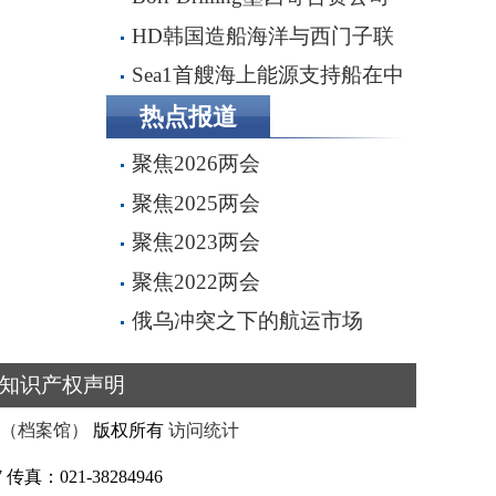
完成五座钻井平台收购，交易额
HD韩国造船海洋与西门子联
2.87亿美元
手打造全流程虚拟造船平台
Sea1首艘海上能源支持船在中
船船厂顺利下水
热点报道
聚焦2026两会
聚焦2025两会
聚焦2023两会
聚焦2022两会
俄乌冲突之下的航运市场
知识产权声明
（档案馆）
版权所有
访问统计
真：021-38284946