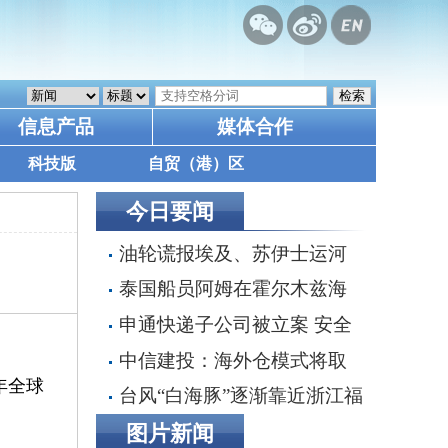
信息产品
媒体合作
科技版
自贸（港）区
今日要闻
油轮谎报埃及、苏伊士运河
为目的港，掩盖沙特红海装货行
泰国船员阿姆在霍尔木兹海
动
峡遭枪击身亡 遗体运抵家乡
申通快递子公司被立案 安全
事故频发引监管追责 30亿融资
中信建投：海外仓模式将取
搁浅数智化转型承压
年全球
代直邮成为主流 具全链条能力
台风“白海豚”逐渐靠近浙江福
端到端整合者将最终胜出
建 沿海多地停航停工应对防范
图片新闻