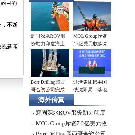
睐的目的
外，不断
辉固深水ROV服
MOL Group斥资
务助力印度海上
7.2亿美元收购壳
央视新闻
钻井作业
牌旗下塞浦路斯
子公司
Borr Drilling墨西
辽港集团携手国
哥合资公司完成
铁沈阳局，落地
五座钻井平台收
多项重点合作项
海外传真
购，交易额2.87亿
目
辉固深水ROV服务助力印度
美元
海上钻井作业
MOL Group斥资7.2亿美元收
购壳牌旗下塞浦路斯子公司
Borr Drilling墨西哥合资公司