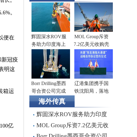
增长。
.6%。
辉固深水ROV服
MOL Group斥资
以便在
务助力印度海上
7.2亿美元收购壳
钻井作业
牌旗下塞浦路斯
和新冠疫
子公司
表明这
Borr Drilling墨西
辽港集团携手国
装箱运
哥合资公司完成
铁沈阳局，落地
五座钻井平台收
多项重点合作项
海外传真
购，交易额2.87亿
目
辉固深水ROV服务助力印度
美元
海上钻井作业
MOL Group斥资7.2亿美元收
00亿
购壳牌旗下塞浦路斯子公司
Borr Drilling墨西哥合资公司