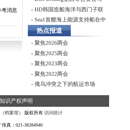
完成五座钻井平台收购，交易额
HD韩国造船海洋与西门子联
参考消息
2.87亿美元
手打造全流程虚拟造船平台
Sea1首艘海上能源支持船在中
船船厂顺利下水
热点报道
聚焦2026两会
聚焦2025两会
聚焦2023两会
聚焦2022两会
俄乌冲突之下的航运市场
知识产权声明
（档案馆）
版权所有
访问统计
真：021-38284946