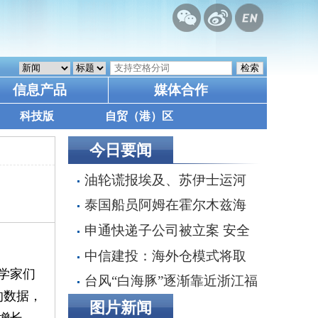
信息产品
媒体合作
科技版
自贸（港）区
今日要闻
油轮谎报埃及、苏伊士运河
为目的港，掩盖沙特红海装货行
泰国船员阿姆在霍尔木兹海
动
峡遭枪击身亡 遗体运抵家乡
申通快递子公司被立案 安全
事故频发引监管追责 30亿融资
中信建投：海外仓模式将取
搁浅数智化转型承压
学家们
代直邮成为主流 具全链条能力
台风“白海豚”逐渐靠近浙江福
的数据，
端到端整合者将最终胜出
建 沿海多地停航停工应对防范
图片新闻