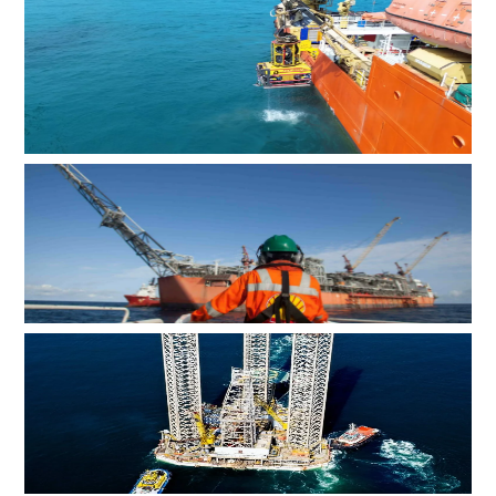
辉固深水ROV服务助力印度海上钻井作业
MOL Group斥资7.2亿美元收购壳牌旗下塞浦路斯子公司