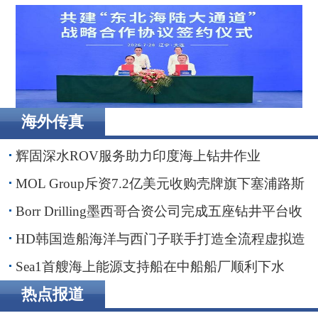
Borr Drilling墨西哥合资公司完成五座钻井平台收购，交易
额2.87亿美元
海外传真
辽港集团携手国铁沈阳局，落地多项重点合作项目
辉固深水ROV服务助力印度海上钻井作业
MOL Group斥资7.2亿美元收购壳牌旗下塞浦路斯
子公司
Borr Drilling墨西哥合资公司完成五座钻井平台收
购，交易额2.87亿美元
HD韩国造船海洋与西门子联手打造全流程虚拟造
船平台
Sea1首艘海上能源支持船在中船船厂顺利下水
热点报道