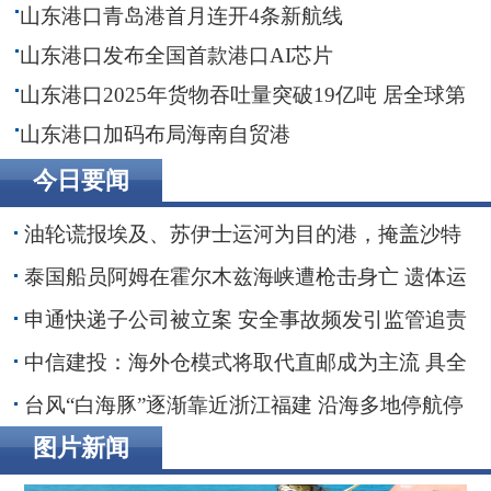
山东港口青岛港首月连开4条新航线
山东港口发布全国首款港口AI芯片
山东港口2025年货物吞吐量突破19亿吨 居全球第
一
山东港口加码布局海南自贸港
今日要闻
油轮谎报埃及、苏伊士运河为目的港，掩盖沙特
红海装货行动
泰国船员阿姆在霍尔木兹海峡遭枪击身亡 遗体运
抵家乡
申通快递子公司被立案 安全事故频发引监管追责
30亿融资搁浅数智化转型承压
中信建投：海外仓模式将取代直邮成为主流 具全
链条能力端到端整合者将最终胜出
台风“白海豚”逐渐靠近浙江福建 沿海多地停航停
工应对防范
图片新闻