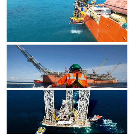
辉固深水ROV服务助力印度海上钻井作业
MOL Group斥资7.2亿美元收购壳牌旗下塞浦路斯子公司