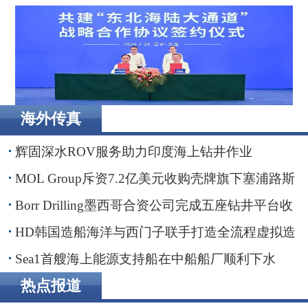
Borr Drilling墨西哥合资公司完成五座钻井平台收购，交易
额2.87亿美元
海外传真
辽港集团携手国铁沈阳局，落地多项重点合作项目
辉固深水ROV服务助力印度海上钻井作业
MOL Group斥资7.2亿美元收购壳牌旗下塞浦路斯
子公司
Borr Drilling墨西哥合资公司完成五座钻井平台收
购，交易额2.87亿美元
HD韩国造船海洋与西门子联手打造全流程虚拟造
船平台
Sea1首艘海上能源支持船在中船船厂顺利下水
热点报道