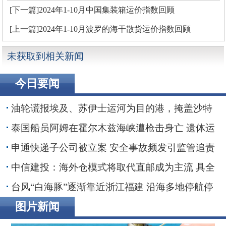
[下一篇]2024年1-10月中国集装箱运价指数回顾
[上一篇]2024年1-10月波罗的海干散货运价指数回顾
未获取到相关新闻
今日要闻
油轮谎报埃及、苏伊士运河为目的港，掩盖沙特
红海装货行动
泰国船员阿姆在霍尔木兹海峡遭枪击身亡 遗体运
抵家乡
申通快递子公司被立案 安全事故频发引监管追责
30亿融资搁浅数智化转型承压
中信建投：海外仓模式将取代直邮成为主流 具全
链条能力端到端整合者将最终胜出
台风“白海豚”逐渐靠近浙江福建 沿海多地停航停
工应对防范
图片新闻