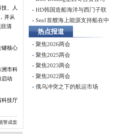
科技、人
完成五座钻井平台收购，交易额
HD韩国造船海洋与西门子联
2.87亿美元
，并从
手打造全流程虚拟造船平台
Sea1首艘海上能源支持船在中
项目清
船船厂顺利下水
热点报道
聚焦2026两会
关键核心
聚焦2025两会
聚焦2023两会
株洲市科
聚焦2022两会
加启动
俄乌冲突之下的航运市场
省科技厅
预警成套