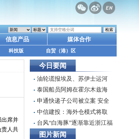
信息产品
媒体合作
科技版
自贸（港）区
今日要闻
油轮谎报埃及、苏伊士运河
为目的港，掩盖沙特红海装货行
泰国船员阿姆在霍尔木兹海
动
峡遭枪击身亡 遗体运抵家乡
申通快递子公司被立案 安全
事故频发引监管追责 30亿融资
中信建投：海外仓模式将取
搁浅数智化转型承压
强出席并
代直邮成为主流 具全链条能力
台风“白海豚”逐渐靠近浙江福
负责人共
端到端整合者将最终胜出
建 沿海多地停航停工应对防范
图片新闻