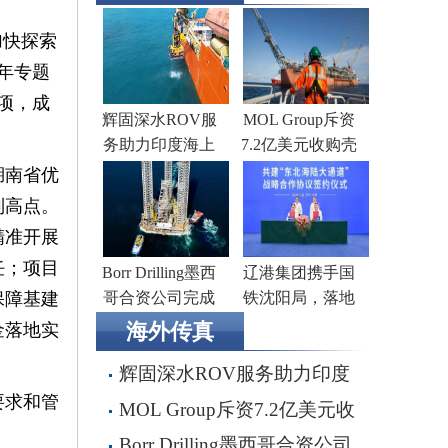
加快探索
年专题
项，成
辉固深水ROV服
MOL Group斥资
务助力印度海上
7.2亿美元收购壳
钻井作业
牌旗下塞浦路斯
湖南省优
子公司
制高点。
精准开展
任；项目
Borr Drilling墨西
辽港集团携手国
保障基建
哥合资公司完成
铁沈阳局，落地
五座钻井平台收
多项重点合作项
海外传真
金落地实
购，交易额2.87亿
目
辉固深水ROV服务助力印度
美元
要求和管
海上钻井作业
MOL Group斥资7.2亿美元收
购壳牌旗下塞浦路斯子公司
Borr Drilling墨西哥合资公司