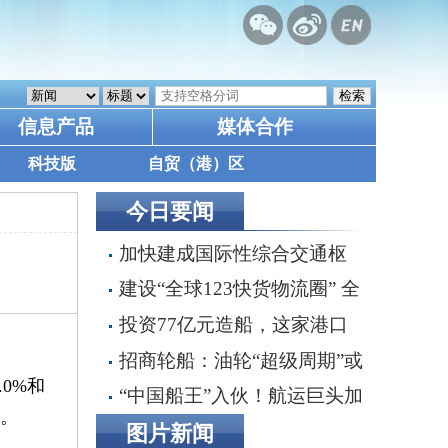
信息产品
媒体合作
科技版
自贸（港）区
今日要闻
加快建成国际性综合交通枢
纽城市 《天津市综合交通运输
建设“全球123快货物流圈” 全
“十五五”规划》印发
链条一体化推进交通物流降本提
投资77亿元造船，这家港口
质增效
集团要做什么？
招商轮船：油轮“超级周期”或
0%和
延续至2030年，双海峡风险正
“中国船王”入伙！航运巨头加
%。
在重塑全球航运
速布局VLCC船队
图片新闻