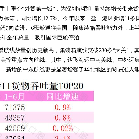
海手中重夺“外贸第一城”，为深圳港吞吐量持续增长带来
万标箱，同比增长12.7%。今年以来，盐田港区新增11条
班船驶向欧洲、6班船通往美国。除集装箱吞吐能力外，上
超去年全年总量，吸引国际巨轮停泊。
航线数量创历史新高，集装箱航线突破230条“大关”，
、北美等重点方向航线。其中，达飞海运中南美线、中外运
群，新增的中东航线更是显著增强了华北地区的贸易准入