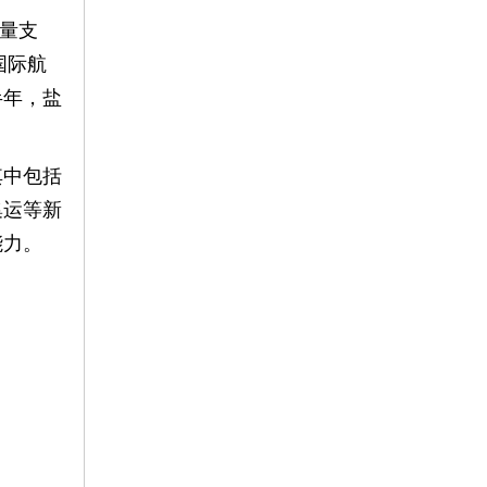
货量支
国际航
半年，盐
其中包括
集运等新
能力。