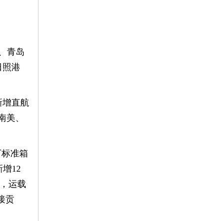
、青岛
日照港
新增直航
南美、
万标准箱
增12
次，运载
接贡