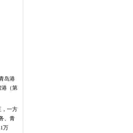
青岛港
湾港（第
正，一方
务、青
1万