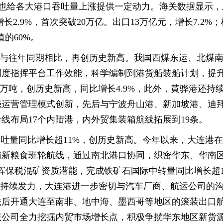
增长也给各大港口吞吐量上涨提供一定动力。海关数据显示，
长2.9%，首次突破20万亿。出口13万亿元，增长7.2%
值的60%。
吨，与往年同期相比，再创历史新高。我国西煤东运、北煤
调度指挥平台工作效能，科学编制到港货船装船计划，提
1万吨，创历史新高，同比增长4.9%，此外，黄骅港还持
强运营管理模式创新，先后与宁波舟山港、新加坡港、迪
线布局17个内陆港，内外贸集装箱航线拓展到19条。
吞吐量同比增长超11%，创历史新高。今年以来，大连港
新粮食班轮航线，通过南北港口协同，织密华东、华南区
挥保税混矿资质潜能，完成铁矿石国际中转量同比增长超1
也持续发力，大连港进一步密切与汽车厂商、航运公司的
先后开通大连至南非、地中海、墨西哥等地区的滚装出口
该公司全力挖掘内贸市场增长点，积极争揽华东地区新货