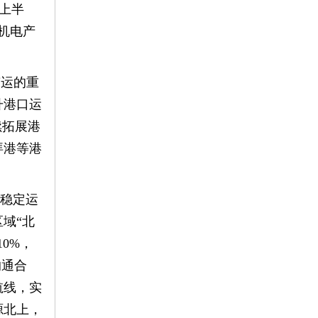
上半
；机电产
南运的重
升港口运
续拓展港
拜港等港
在稳定运
域“北
0%，
沟通合
航线，实
源北上，