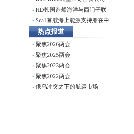
完成五座钻井平台收购，交易额
HD韩国造船海洋与西门子联
2.87亿美元
手打造全流程虚拟造船平台
Sea1首艘海上能源支持船在中
船船厂顺利下水
热点报道
聚焦2026两会
聚焦2025两会
聚焦2023两会
聚焦2022两会
俄乌冲突之下的航运市场