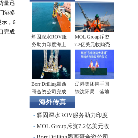
货量迅
门港多
示，6
口完成
辉固深水ROV服
MOL Group斥资
务助力印度海上
7.2亿美元收购壳
钻井作业
牌旗下塞浦路斯
子公司
Borr Drilling墨西
辽港集团携手国
哥合资公司完成
铁沈阳局，落地
五座钻井平台收
多项重点合作项
海外传真
购，交易额2.87亿
目
辉固深水ROV服务助力印度
美元
海上钻井作业
MOL Group斥资7.2亿美元收
购壳牌旗下塞浦路斯子公司
Borr Drilling墨西哥合资公司