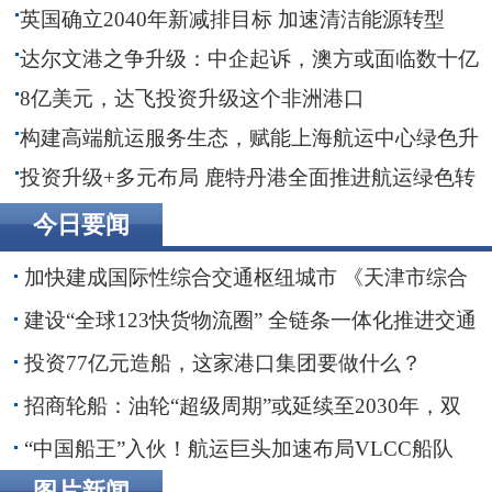
季
英国确立2040年新减排目标 加速清洁能源转型
达尔文港之争升级：中企起诉，澳方或面临数十亿
赔偿！
8亿美元，达飞投资升级这个非洲港口
构建高端航运服务生态，赋能上海航运中心绿色升
级
投资升级+多元布局 鹿特丹港全面推进航运绿色转
型
今日要闻
加快建成国际性综合交通枢纽城市 《天津市综合
交通运输“十五五”规划》印发
建设“全球123快货物流圈” 全链条一体化推进交通
物流降本提质增效
投资77亿元造船，这家港口集团要做什么？
招商轮船：油轮“超级周期”或延续至2030年，双
海峡风险正在重塑全球航运
“中国船王”入伙！航运巨头加速布局VLCC船队
图片新闻