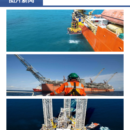
辉固深水ROV服务助力印度海上钻井作业
MOL Group斥资7.2亿美元收购壳牌旗下塞浦路斯子公司