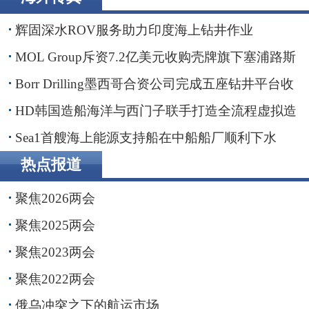
辽港集团携手国铁沈阳局，落地多项重点合作项目
辉固深水ROV服务助力印度海上钻井作业
MOL Group斥资7.2亿美元收购壳牌旗下塞浦路斯
子公司
Borr Drilling墨西哥合资公司完成五座钻井平台收
购，交易额2.87亿美元
HD韩国造船海洋与西门子联手打造全流程虚拟造
船平台
Sea1首艘海上能源支持船在中船船厂顺利下水
热点报道
聚焦2026两会
聚焦2025两会
聚焦2023两会
聚焦2022两会
俄乌冲突之下的航运市场