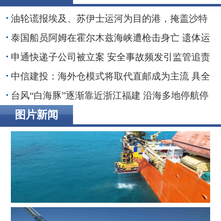
油轮谎报埃及、苏伊士运河为目的港，掩盖沙特
红海装货行动
泰国船员阿姆在霍尔木兹海峡遭枪击身亡 遗体运
抵家乡
申通快递子公司被立案 安全事故频发引监管追责
30亿融资搁浅数智化转型承压
中信建投：海外仓模式将取代直邮成为主流 具全
链条能力端到端整合者将最终胜出
台风“白海豚”逐渐靠近浙江福建 沿海多地停航停
工应对防范
图片新闻
辉固深水ROV服务助力印度海上钻井作业