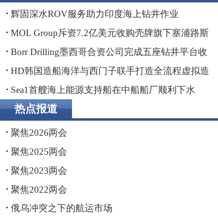
辉固深水ROV服务助力印度海上钻井作业
MOL Group斥资7.2亿美元收购壳牌旗下塞浦路斯
子公司
Borr Drilling墨西哥合资公司完成五座钻井平台收
购，交易额2.87亿美元
HD韩国造船海洋与西门子联手打造全流程虚拟造
船平台
Sea1首艘海上能源支持船在中船船厂顺利下水
热点报道
聚焦2026两会
聚焦2025两会
聚焦2023两会
聚焦2022两会
俄乌冲突之下的航运市场