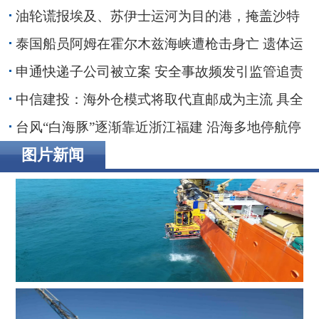
油轮谎报埃及、苏伊士运河为目的港，掩盖沙特
红海装货行动
泰国船员阿姆在霍尔木兹海峡遭枪击身亡 遗体运
抵家乡
申通快递子公司被立案 安全事故频发引监管追责
30亿融资搁浅数智化转型承压
中信建投：海外仓模式将取代直邮成为主流 具全
链条能力端到端整合者将最终胜出
台风“白海豚”逐渐靠近浙江福建 沿海多地停航停
工应对防范
图片新闻
辉固深水ROV服务助力印度海上钻井作业